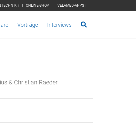
NTECHNIK ↑
|
ONLINE-SHOP ↑
|
VELAMED-APPS ↑
are
Vorträge
Interviews
s & Christian Raeder