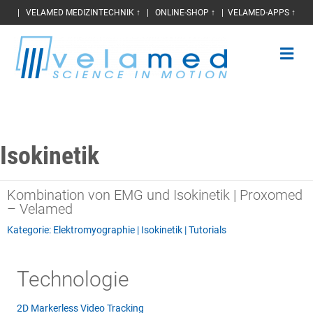
|
VELAMED MEDIZINTECHNIK ↑
|
ONLINE-SHOP ↑
|
VELAMED-APPS ↑
Na
Isokinetik
Kombination von EMG und Isokinetik | Proxomed
– Velamed
Kategorie:
Elektromyographie
|
Isokinetik
|
Tutorials
Technologie
2D Markerless Video Tracking