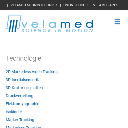
|
VELAMED MEDIZINTECHNIK ↑
|
ONLINE-SHOP ↑
|
VELAMED-APPS ↑
N
a
v
i
g
a
t
Technologie
i
o
n
2D Markerless Video Tracking
3D-Inertialsensorik
3D-Kraftmessplatten
Druckverteilung
Elektromyographie
Isokinetik
Marker Tracking
Markerless Tracking