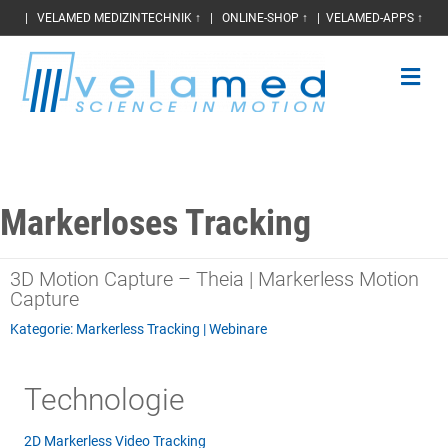
|
VELAMED MEDIZINTECHNIK ↑
|
ONLINE-SHOP ↑
|
VELAMED-APPS ↑
Na
Markerloses Tracking
3D Motion Capture – Theia | Markerless Motion
Capture
Kategorie:
Markerless Tracking
|
Webinare
Technologie
2D Markerless Video Tracking