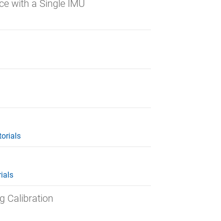
ce with a Single IMU
torials
ials
 Calibration