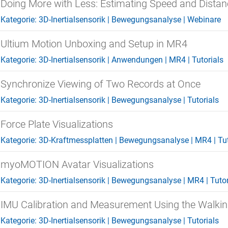
Doing More with Less: Estimating Speed and Distan
Kategorie:
3D-Inertialsensorik
|
Bewegungsanalyse
|
Webinare
Ultium Motion Unboxing and Setup in MR4
Kategorie:
3D-Inertialsensorik
|
Anwendungen
|
MR4
|
Tutorials
Synchronize Viewing of Two Records at Once
Kategorie:
3D-Inertialsensorik
|
Bewegungsanalyse
|
Tutorials
Force Plate Visualizations
Kategorie:
3D-Kraftmessplatten
|
Bewegungsanalyse
|
MR4
|
Tu
myoMOTION Avatar Visualizations
Kategorie:
3D-Inertialsensorik
|
Bewegungsanalyse
|
MR4
|
Tutor
IMU Calibration and Measurement Using the Walking
Kategorie:
3D-Inertialsensorik
|
Bewegungsanalyse
|
Tutorials