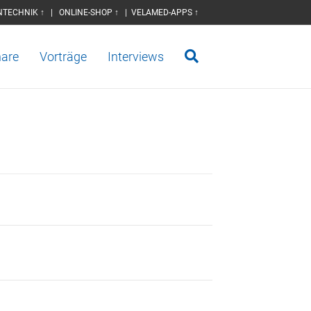
NTECHNIK ↑
|
ONLINE-SHOP ↑
|
VELAMED-APPS ↑
are
Vorträge
Interviews