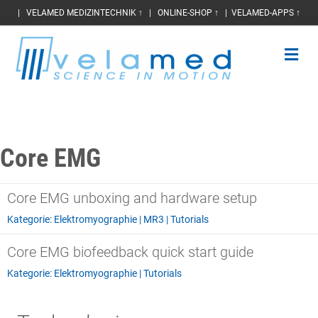
|
VELAMED MEDIZINTECHNIK ↑
|
ONLINE-SHOP ↑
|
VELAMED-APPS ↑
Na
Core EMG
Core EMG unboxing and hardware setup
Kategorie:
Elektromyographie
|
MR3
|
Tutorials
Core EMG biofeedback quick start guide
Kategorie:
Elektromyographie
|
Tutorials