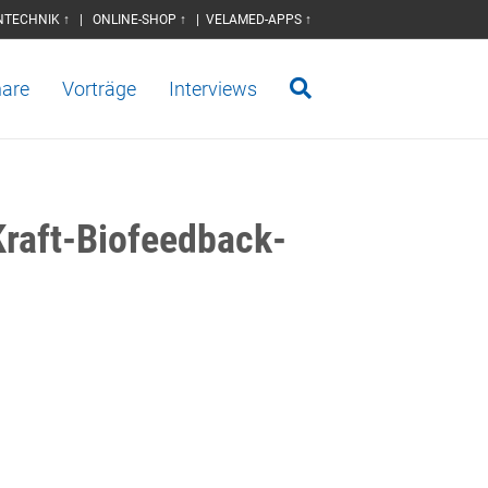
NTECHNIK ↑
|
ONLINE-SHOP ↑
|
VELAMED-APPS ↑
are
Vorträge
Interviews
Kraft-Biofeedback-