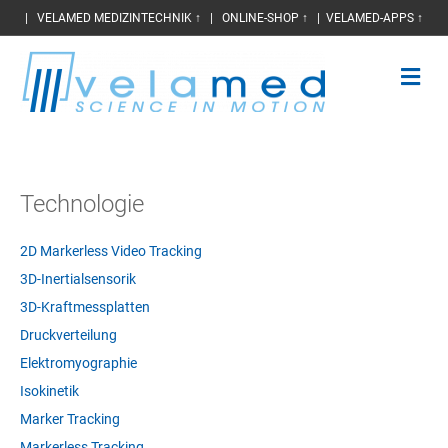
|
VELAMED MEDIZINTECHNIK ↑
|
ONLINE-SHOP ↑
|
VELAMED-APPS ↑
N
a
v
i
g
a
t
Technologie
i
o
n
2D Markerless Video Tracking
3D-Inertialsensorik
3D-Kraftmessplatten
Druckverteilung
Elektromyographie
Isokinetik
Marker Tracking
Markerless Tracking