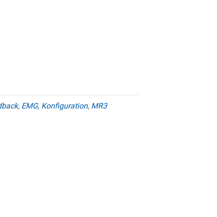
dback
,
EMG
,
Konfiguration
,
MR3