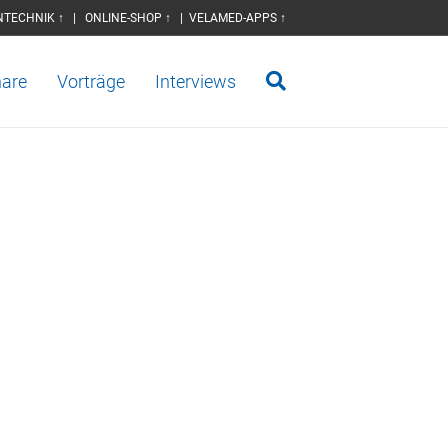
NTECHNIK ↑
|
ONLINE-SHOP ↑
|
VELAMED-APPS ↑
are
Vorträge
Interviews