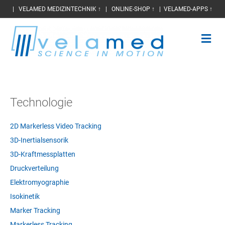
|
VELAMED MEDIZINTECHNIK ↑
|
ONLINE-SHOP ↑
|
VELAMED-APPS ↑
N
a
v
i
g
a
t
Technologie
i
o
n
2D Markerless Video Tracking
3D-Inertialsensorik
3D-Kraftmessplatten
Druckverteilung
Elektromyographie
Isokinetik
Marker Tracking
Markerless Tracking